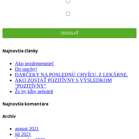
Dentálna hygiena
Zdravotná obuv
Najnovšie články
Ako nezdementnieť
Do sprchy!
DARČEKY NA POSLEDNÚ CHVÍĽU. Z LEKÁRNE.
AKO ZOSTAŤ POZITÍVNY S VÝSLEDKOM
“POZITÍVNY”
Že by kĺby neboleli
Najnovšie komentáre
Archív
august 2021
júl 2021