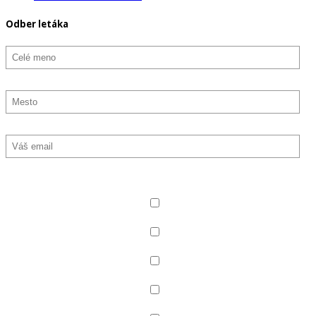
Odber letáka
Označte, aký typ noviniek chcete odoberať
Všetko
Produkty pre deti
Dermokozmetika
Celiakia