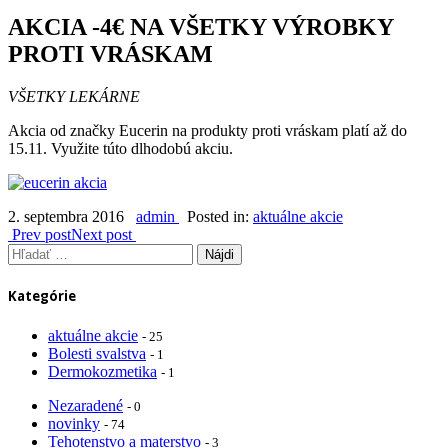
AKCIA -4€ NA VŠETKY VÝROBKY
PROTI VRÁSKAM
VŠETKY LEKÁRNE
Akcia od značky Eucerin na produkty proti vráskam platí až do
15.11. Využite túto dlhodobú akciu.
2. septembra 2016
admin
Posted in:
aktuálne akcie
Prev post
Next post
Hľadať:
Kategórie
aktuálne akcie
- 25
Bolesti svalstva
- 1
Dermokozmetika
- 1
Nezaradené
- 0
novinky
- 74
Tehotenstvo a materstvo
- 3